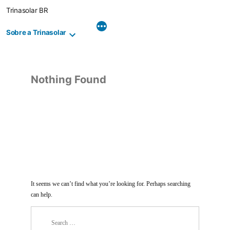
Skip
Trinasolar BR
to
content
Sobre a Trinasolar
Nothing Found
It seems we can’t find what you’re looking for. Perhaps searching
can help.
Search
for: