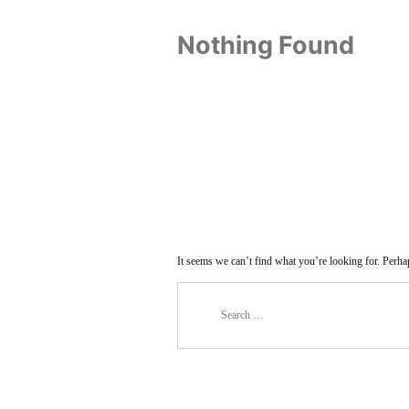
Nothing Found
It seems we can’t find what you’re looking for. Perha
Search
for: