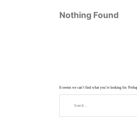
Nothing Found
It seems we can’t find what you’re looking for. Perha
Search
for: