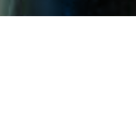
A Empresa utiliza estrategicamente
os benefícios dos produtos
fotovoltaicos, incluindo sua eficácia
na quebra de ventos, fixação de
areia e retenção de água.
Fornecemos produtos e serviços de
energia limpa de alta eficiência e
participamos ativamente dos
processos de governança e
restauração de ecossistemas.
Empregamos tecnologias verdes