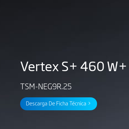
Vertex S+ 460 W+
TSM-NEG9R.25
Descarga De Ficha Técnica >