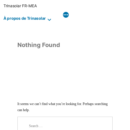
Skip
Trinasolar FR-MEA
to
content
À propos de Trinasolar
Nothing Found
It seems we can’t find what you’re looking for. Perhaps searching
can help.
Search
for: