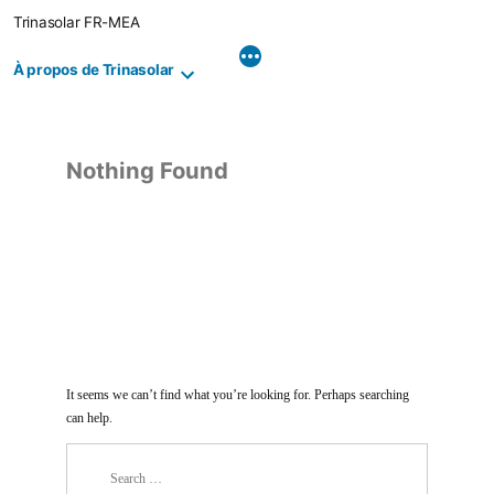
Skip
Trinasolar FR-MEA
to
content
À propos de Trinasolar
Nothing Found
It seems we can’t find what you’re looking for. Perhaps searching
can help.
Search
for: