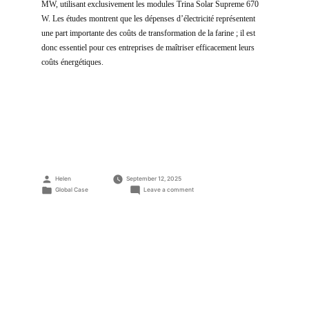
MW, utilisant exclusivement les modules Trina Solar Supreme 670
W. Les études montrent que les dépenses d’électricité représentent
une part importante des coûts de transformation de la farine ; il est
donc essentiel pour ces entreprises de maîtriser efficacement leurs
coûts énergétiques.
Posted
Helen
September 12, 2025
by
Posted
on
Global Case
Leave a comment
in
Projet
de
centrale
PV
C&I
de
1,37
MW