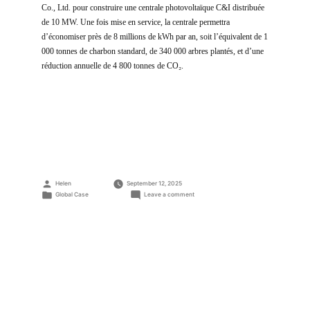
Co., Ltd. pour construire une centrale photovoltaïque C&I distribuée
de 10 MW. Une fois mise en service, la centrale permettra
d’économiser près de 8 millions de kWh par an, soit l’équivalent de 1
000 tonnes de charbon standard, de 340 000 arbres plantés, et d’une
réduction annuelle de 4 800 tonnes de CO₂.
Posted
Helen
September 12, 2025
by
Posted
on
Global Case
Leave a comment
in
Projet
de
centrale
PV
C&I
de
10
MW