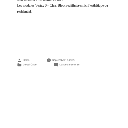
Les modules Vertex S+ Clear Black redéfinissent ici l’esthétique du
résidentiel.
Posted
Helen
September 12, 2025
by
Posted
on
Global Case
Leave a comment
in
Projet
C&I
de
11,61
kW