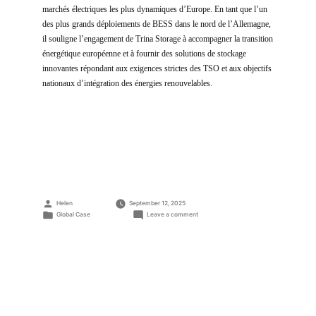
marchés électriques les plus dynamiques d’Europe. En tant que l’un
des plus grands déploiements de BESS dans le nord de l’Allemagne,
il souligne l’engagement de Trina Storage à accompagner la transition
énergétique européenne et à fournir des solutions de stockage
innovantes répondant aux exigences strictes des TSO et aux objectifs
nationaux d’intégration des énergies renouvelables.
Posted
Helen
September 12, 2025
by
Posted
on
Global Case
Leave a comment
in
Projet
de
centrale
de
stockage
d’énergie
de
Tangermünde
–