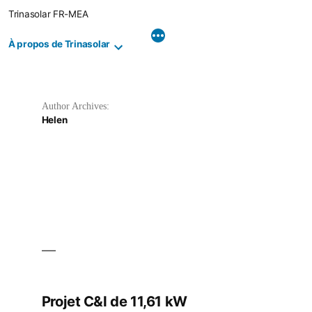
Skip
Trinasolar FR-MEA
to
content
À propos de Trinasolar
Author Archives:
Helen
Projet C&I de 11,61 kW