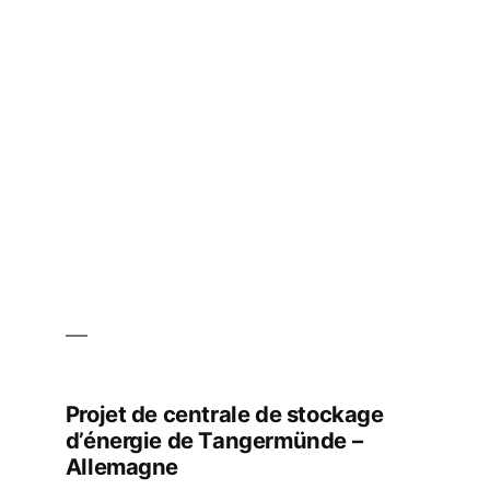
de
800
MW
–
Abou
Dhabi,
Émirats
arabes
unis
Projet de centrale de stockage
d’énergie de Tangermünde –
Allemagne