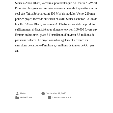
Située à Abou Dhabi, la centrale photovoltaïque Al Dhafra 2 GW est
l’une des plus grandes centrales solaires au monde implantées sur un
seul site. Trina Solar a fourni 800 MW de modules Vertex 210 mm
pour ce projet, raccordé au réseau en avril. Située à environ 35 km de
la ville d’Abou Dhabi, la centrale Al Dhafra est capable de produire
suffisamment d’électricité pour alimenter environ 160 000 foyers aux
Émirats arabes unis, grâce à l’installation d’environ 3,5 millions de
panneaux solaires. Le projet contribue également à réduire les
émissions de carbone d’environ 2,4 millions de tonnes de CO₂ par
an.
Posted
Helen
September 12, 2025
by
Posted
on
Global Case
Leave a comment
in
Projet
de
centrale
PV