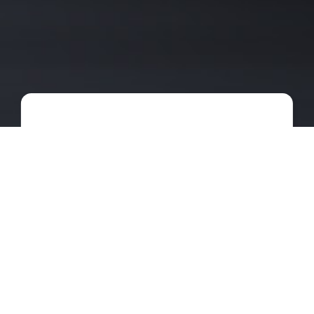
108
515
23.2