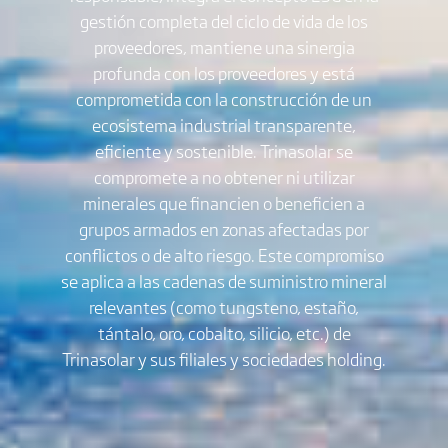
gestión completa del ciclo de vida de los
proveedores, mantiene una sinergia
profunda con los proveedores y está
comprometida con la construcción de un
ecosistema industrial transparente,
eficiente y sostenible. Trinasolar se
compromete a no obtener ni utilizar
minerales que financien o beneficien a
grupos armados en zonas afectadas por
conflictos o de alto riesgo. Este compromiso
se aplica a las cadenas de suministro mineral
relevantes (como tungsteno, estaño,
tántalo, oro, cobalto, silicio, etc.) de
Trinasolar y sus filiales y sociedades holding.