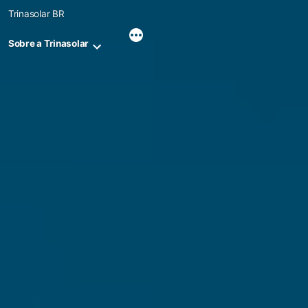
Skip
Trinasolar BR
to
content
Sobre a Trinasolar