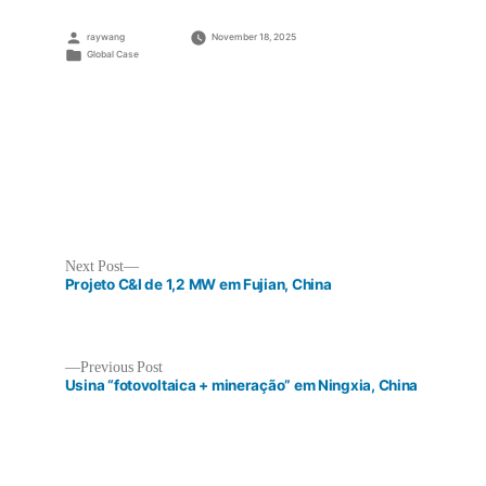
água
do
Posted
raywang
November 18, 2025
mar
by
Posted
Global Case
de
in
45,5
MW
em
Jubail,
Arábia
Saudita
Next
Next Post
post:
Projeto C&I de 1,2 MW em Fujian, China
Previous
Previous Post
post:
Usina “fotovoltaica + mineração” em Ningxia, China
Post
navigation