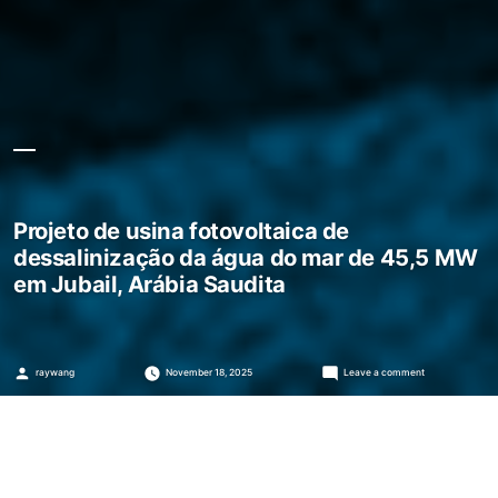
Projeto de usina fotovoltaica de
dessalinização da água do mar de 45,5 MW
em Jubail, Arábia Saudita
Posted
on
raywang
November 18, 2025
Leave a comment
by
Projeto
de
usina
fotovoltaica
de
dessalinização
da