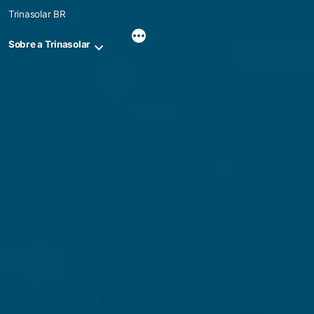
Skip
Trinasolar BR
to
content
Sobre a Trinasolar