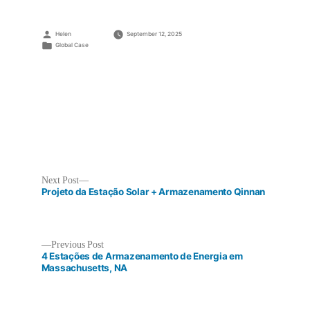
Energia
Tangermünde
Posted
Helen
September 12, 2025
by
Posted
Global Case
in
Next
Next Post
post:
Projeto da Estação Solar + Armazenamento Qinnan
Previous
Previous Post
post:
4 Estações de Armazenamento de Energia em
Post
Massachusetts, NA
navigation