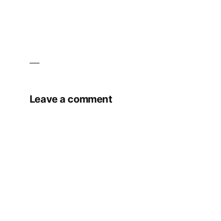
Leave a comment
Your email address will not be published.
Required fields are marked
*