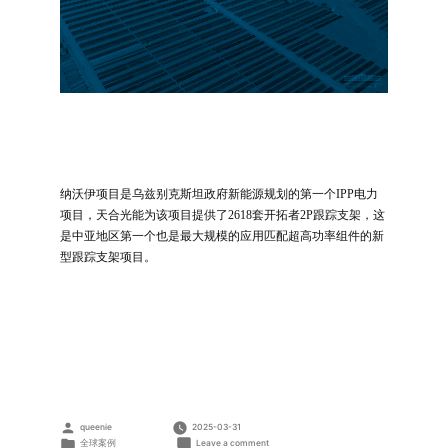
纳沃伊项目是乌兹别克斯坦政府新能源规划的第一个IPP电力
项目，天合光能为该项目提供了2618套开拓者2P跟踪支架，这
是中亚地区第一个也是最大规模的应用匹配超高功率组件的新
型跟踪支架项目。
Posted
queenie
2025-03-31
by
Posted
on
全球案例
Leave a comment