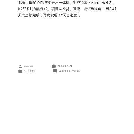
池舱，搭配5MW逆变升压一体机，组成15套 Elementa 金刚2 –
0.25P长时储能系统。项目从发货、基建、调试到送电并网在45
天内全部完成，再次实现了“天合速度”。
Posted
queenie
2025-03-31
by
Posted
on
全球案例
Leave a comment
in
海
西
克
鲁
克
共
享
储
能
电
站
项
目