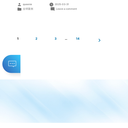
Posted
queenie
2025-03-31
by
Posted
on
全球案例
Leave a comment
in
山
东
肥
城
150MW
农
1
2
3
…
14
渔
光
储
一
体
化
Posts
项
目
pagination