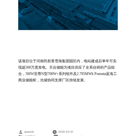
该项目位于河南民权香雪海集团园区内，电站建成后单年可实
现超500万度发电。天合储能为项目供应了全系自研的产品组
合，5MW至尊N型700W+系列组件及2.795MWh Potentia蓝海工
商业储能柜，光储协同支撑厂区持续发展。
Posted
queenie
2025-03-31
by