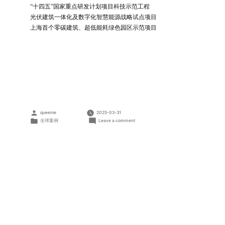
“十四五”国家重点研发计划项目科技示范工程
光伏建筑一体化及数字化智慧能源战略试点项目
上海首个零碳建筑、超低能耗绿色园区示范项目
Posted
queenie
2025-03-31
by
Posted
on
全球案例
Leave a comment
in
天
合
光
能
上
海
国
际
总
部
BIPV
项
目