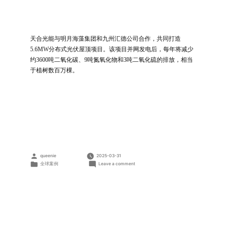
天合光能与明月海藻集团和九州汇德公司合作，共同打造
5.6MW分布式光伏屋顶项目。该项目并网发电后，每年将减少
约3600吨二氧化碳、9吨氮氧化物和3吨二氧化硫的排放，相当
于植树数百万棵。
Posted
queenie
2025-03-31
by
Posted
on
全球案例
Leave a comment
in
5.6MW
工
商
业
光
伏
屋
顶