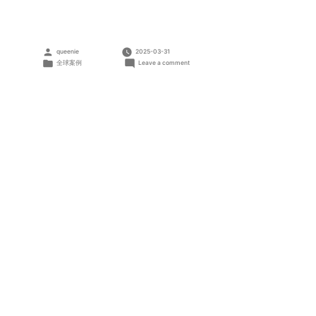
Posted
queenie
2025-03-31
by
Posted
on
全球案例
Leave a comment
in
中
国
河
北
南
宫
项
目