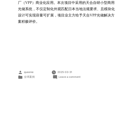
厂（VPP）商业化应用。本次项目中采用的天合自研小型商用
光储系统，不仅定制化外观匹配日本当地法规要求、且模块化
设计可实现容量可扩展，项目业主方给予天合VPP光储解决方
案积极评价。
Posted
queenie
2025-03-31
by
Posted
on
全球案例
Leave a comment
in
虚
拟
电
厂
项
目