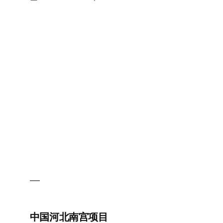
in
乌
兹
别
克
斯
坦
纳
沃
伊
项
目
中国河北南宫项目