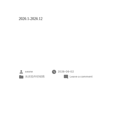
2026.1-2026.12
Posted
seone
2026-06-02
by
Posted
on
光伏组件经销商
Leave a comment
in
河
北
航
易
新
能
源
科
技
有
限
公
司