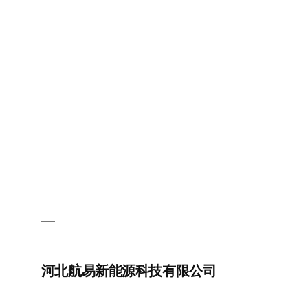
合
汇
能
新
能
源
有
限
公
司
河北航易新能源科技有限公司