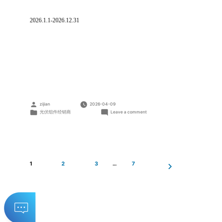
2026.1.1-2026.12.31
Posted
zijian
2026-04-09
by
Posted
on
光伏组件经销商
Leave a comment
in
常
州
艳
阳
光
伏
1
2
3
…
7
材
料
有
限
公
司
Posts