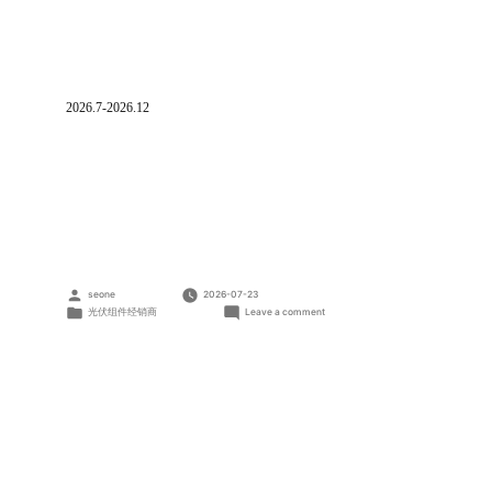
2026.7-2026.12
Posted
seone
2026-07-23
by
Posted
on
光伏组件经销商
Leave a comment
in
常
州
天
之
赋
绿
色
能
源
有
限