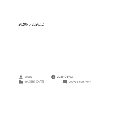
20206.6-2026.12
Posted
seone
2026-06-02
by
Posted
on
光伏组件经销商
Leave a comment
in
江
西
省
燊
旭
新
能
源
科
技
有
限