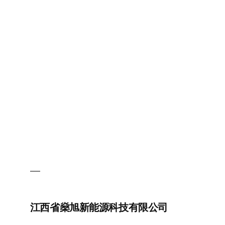
州
亿
合
新
能
源
科
技
有
限
公
司
江西省燊旭新能源科技有限公司