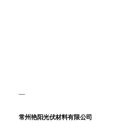
远
景
新
能
源
科
技
有
限
公
司
常州艳阳光伏材料有限公司