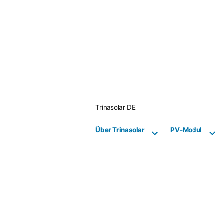
Skip
to
content
Trinasolar DE
Über Trinasolar
PV-Modul