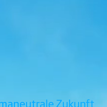
limaneutrale Zukunft