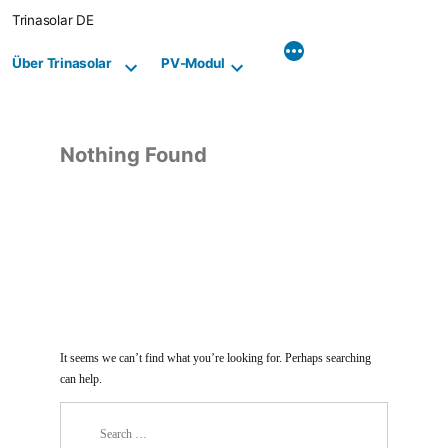
Skip
Trinasolar DE
to
content
Über Trinasolar
PV-Modul
Nothing Found
It seems we can’t find what you’re looking for. Perhaps searching
can help.
Search
for: