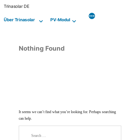
Skip
Trinasolar DE
to
content
Über Trinasolar
PV-Modul
Nothing Found
It seems we can’t find what you’re looking for. Perhaps searching
can help.
Search
for: