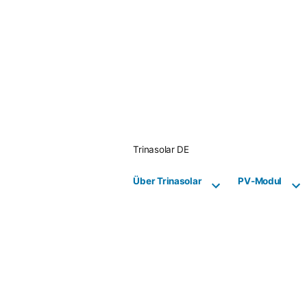
Skip
to
content
Trinasolar DE
Über Trinasolar
PV-Modul