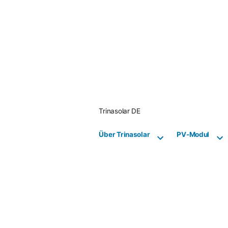
Skip
to
content
Trinasolar DE
Über Trinasolar
PV-Modul