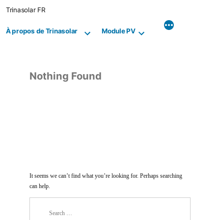
Skip
Trinasolar FR
to
content
À propos de Trinasolar
Module PV
Nothing Found
It seems we can’t find what you’re looking for. Perhaps searching
can help.
Search
for: