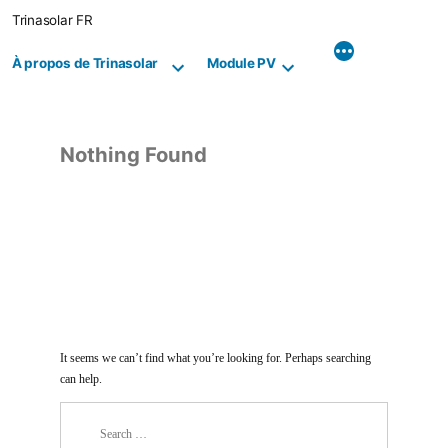
Skip
Trinasolar FR
to
content
À propos de Trinasolar
Module PV
Nothing Found
It seems we can’t find what you’re looking for. Perhaps searching
can help.
Search
for: