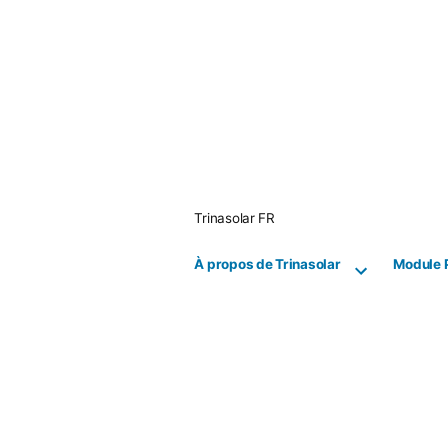
Skip
to
content
Trinasolar FR
À propos de Trinasolar
Module 