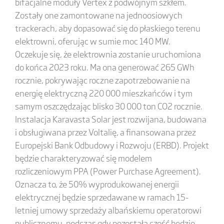
bifacjalne moduły Vertex z podwójnym szkłem.
Zostały one zamontowane na jednoosiowych
trackerach, aby dopasować się do płaskiego terenu
elektrowni, oferując w sumie moc 140 MW.
Oczekuje się, że elektrownia zostanie uruchomiona
do końca 2023 roku. Ma ona generować 265 GWh
rocznie, pokrywając roczne zapotrzebowanie na
energię elektryczną 220 000 mieszkańców i tym
samym oszczędzając blisko 30 000 ton CO2 rocznie.
Instalacja Karavasta Solar jest rozwijana, budowana
i obsługiwana przez Voltalię, a finansowana przez
Europejski Bank Odbudowy i Rozwoju (ERBD). Projekt
będzie charakteryzować się modelem
rozliczeniowym PPA (Power Purchase Agreement).
Oznacza to, że 50% wyprodukowanej energii
elektrycznej będzie sprzedawane w ramach 15-
letniej umowy sprzedaży albańskiemu operatorowi
publicznemu, podczas gdy pozostała część będzie