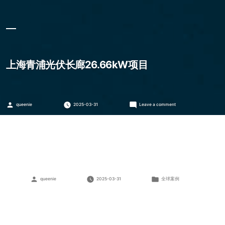
上海青浦光伏长廊26.66kW项目
Posted
on
queenie
2025-03-31
Leave a comment
by
上
海
青
浦
光
伏
长
廊
26.66kW
Posted
Posted
queenie
2025-03-31
全球案例
项
by
in
目