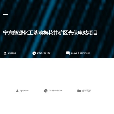
宁东能源化工基地梅花井矿区光伏电站项目
Posted
on
queenie
2025-03-30
Leave a comment
by
宁
东
能
源
化
工
基
地
梅
Posted
Posted
queenie
2025-03-30
全球案例
花
by
in
井
矿
区
光
伏
电