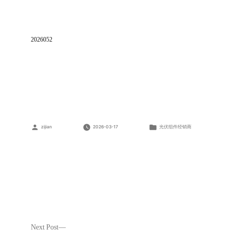
通
科
绿
能
新
2026052
能
源
有
限
公
司
Posted
Posted
zijian
2026-03-17
光伏组件经销商
by
in
Next
Next Post