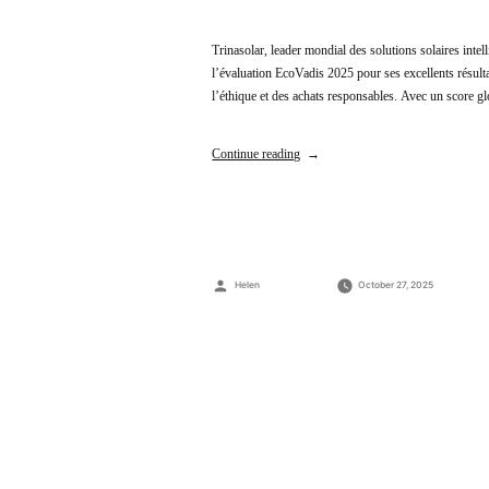
Trinasolar, leader mondial des solutions solaires intel
l’évaluation EcoVadis 2025 pour ses excellents résult
l’éthique et des achats responsables. Avec un score g
Continue reading
Posted
Helen
October 27, 2025
by