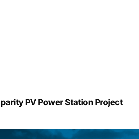
matière
de
durabilité
rity PV Power Station Project