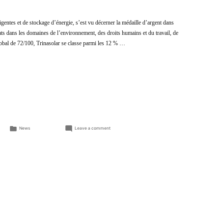
ligentes et de stockage d’énergie, s’est vu décerner la médaille d’argent dans
ats dans les domaines de l’environnement, des droits humains et du travail, de
lobal de 72/100, Trinasolar se classe parmi les 12 % …
Posted
on
News
Leave a comment
in
Trinasolar
obtient
la
médaille
d’argent
EcoVadis
2025
pour
sa
performance
exemplaire
en