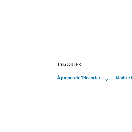
Skip
to
content
Trinasolar FR
À propos de Trinasolar
Module 