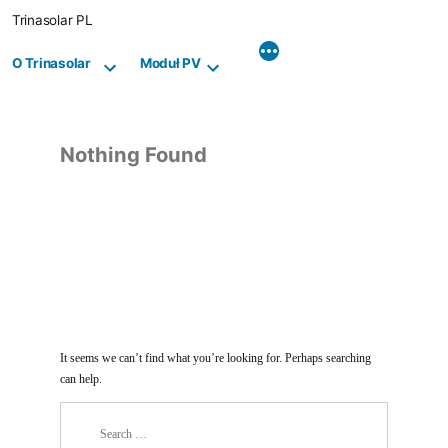
Skip
Trinasolar PL
to
content
O Trinasolar
Moduł PV
Nothing Found
It seems we can’t find what you’re looking for. Perhaps searching
can help.
Search
for: