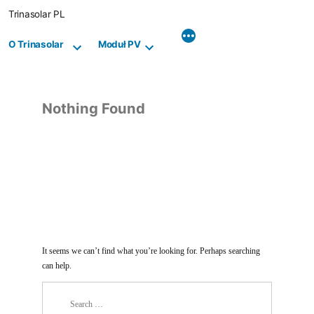
Skip
Trinasolar PL
to
content
O Trinasolar
Moduł PV
Nothing Found
It seems we can’t find what you’re looking for. Perhaps searching
can help.
Search
for: