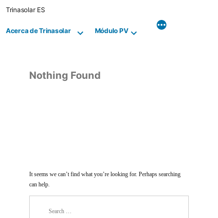
Skip
Trinasolar ES
to
content
Acerca de Trinasolar
Módulo PV
Nothing Found
It seems we can’t find what you’re looking for. Perhaps searching
can help.
Search
for: