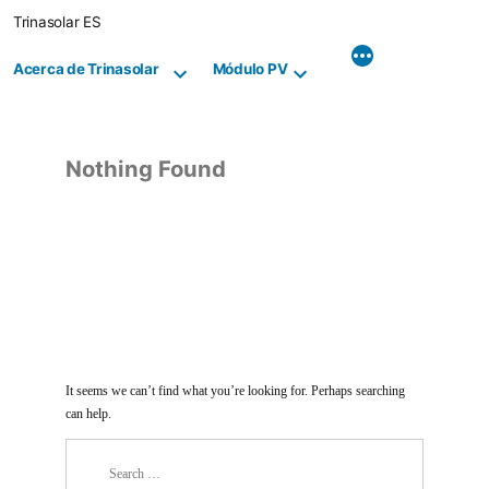
Skip
Trinasolar ES
to
content
Acerca de Trinasolar
Módulo PV
Nothing Found
It seems we can’t find what you’re looking for. Perhaps searching
can help.
Search
for: