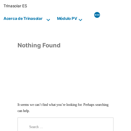
Skip
Trinasolar ES
to
content
Acerca de Trinasolar
Módulo PV
Nothing Found
It seems we can’t find what you’re looking for. Perhaps searching
can help.
Search
for: