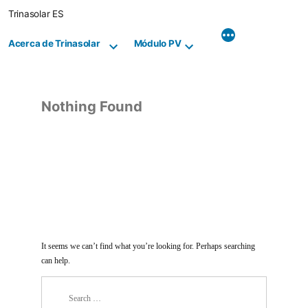
Skip
Trinasolar ES
to
content
Acerca de Trinasolar
Módulo PV
Nothing Found
It seems we can’t find what you’re looking for. Perhaps searching
can help.
Search
for: