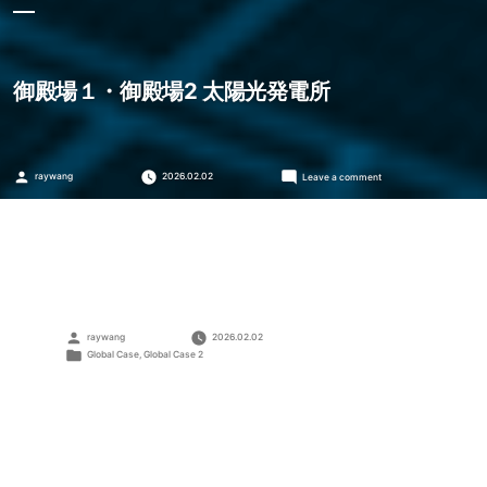
御殿場１・御殿場2 太陽光発電所
Posted
on
raywang
2026.02.02
Leave a comment
by
御
殿
場
１・
御
殿
場
2
太
Posted
raywang
2026.02.02
陽
by
Posted
Global Case
,
Global Case 2
光
in
発
電
所