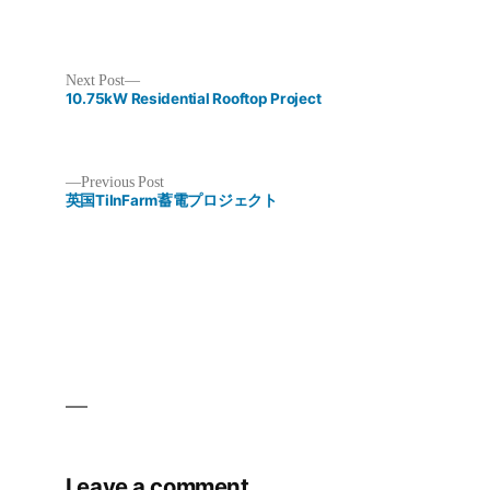
Next
Next Post
post:
10.75kW Residential Rooftop Project
Previous
Previous Post
post:
英国TilnFarm蓄電プロジェクト
Post
navigation
Leave a comment