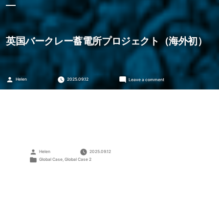
英国バークレー蓄電所プロジェクト（海外初）
Posted
on
Helen
2025.09.12
Leave a comment
by
英
国
バ
ー
ク
レ
ー
蓄
電
Posted
Helen
2025.09.12
所
by
Posted
Global Case
,
Global Case 2
プ
in
ロ
ジ
ェ
ク
ト
（海
外
初）