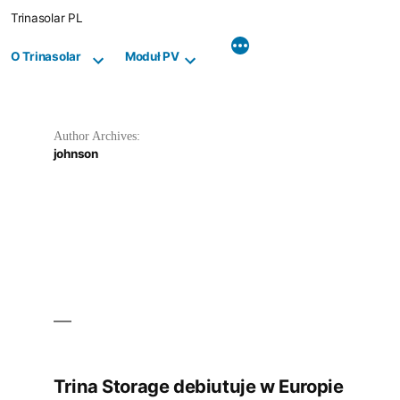
Skip
Trinasolar PL
to
content
O Trinasolar
Moduł PV
Author Archives:
johnson
Trina Storage debiutuje w Europie