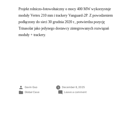
Projekt rolniczo-fotowoltaiczny o mocy 400 MW wykorzystuje
moduły Vertex 210 mm i trackery Vanguard-2P. Z powodzeniem
podłączony do sieci 30 grudnia 2020 r., potwierdza pozycję
Trinasolar jako jedynego dostawcy zintegrowanych rozwiązań
moduły + trackery.
Posted
Gavin Guo
December 8, 2025
by
Posted
on
Global Case
Leave a comment
in
Projekt
Hebei
Nangong,
Chiny