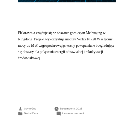
Elektrownia znajduje się w obszarze górniczym Meihuajing w
Ningdong. Projekt wykorzystuje moduły Vertex N 720 W o łącznej
mocy 55 MW, zagospodarowując tereny pokopalniane i degradujące
się obszary dla połączenia energii odnawialnej i rekultywacji
środowiskowej.
Posted
Gavin Guo
December 8, 2025
by
Posted
on
Global Case
Leave a comment
in
Elektrownia
fotowoltaiczna
i
kopalnia