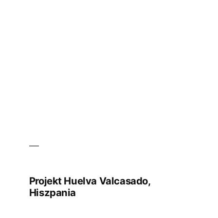
w
Ningxia,
Chiny
Projekt Huelva Valcasado,
Hiszpania