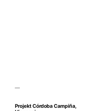
in
Projekt
Hebei
Nangong,
Chiny
Projekt Córdoba Campiña,