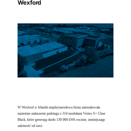
Wexford
W Wexford w Irlandii międzynarodowa firma zainstalowała
naziemne zadaszenie parkingu z 314 modułami Vertex S+ Clear
Black, które generują około 130 000 kWh rocznie, zmniejszając
zależność od sieci.