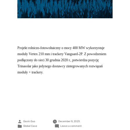
Projekt rolniczo-fotowoltaiczny o mocy 400 MW wykorzystuje
moduły Vertex 210 mm i trackery Vanguard-2P. Z powodzeniem
podłączony do sieci 30 grudnia 2020 r., potwierdza pozycję
Trinasolar jako jedynego dostawcy zintegrowanych rozwiązań
moduły + trackery.
Posted
Gavin Guo
December 9, 2025
by
Posted
on
Global Case
Leave a comment