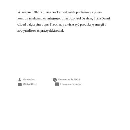
W sierpniu 2023 r. TrinaTracker wdrożyła pilotażowy system
kontroli inteligentnej, integrując Smart Control System, Trina Smart
Cloud i algorytm SuperTrack, aby zwiększyć produkcję energii i
zoptymalizować pracę elektrowni.
Posted
Gavin Guo
December 9, 2025
by
Posted
on
Global Case
Leave a comment
in
Projekt
Shandong
Renquan,
Chiny