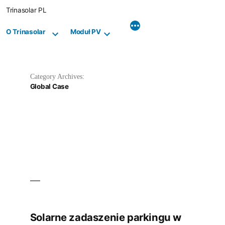
Skip
Trinasolar PL
to
content
O Trinasolar
Moduł PV
Category Archives:
Global Case
Solarne zadaszenie parkingu w