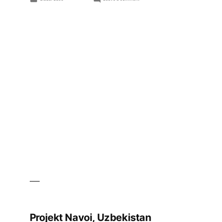
in
Projekt
Kaitāia
Kohirā,
Nowa
Zelandia
Projekt Navoi, Uzbekistan