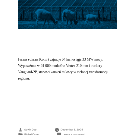
Farma solarna Kohirā zajmuje 64 ha i osiąga 33 MW mocy.
Wyposażona w 61 000 modułów Vertex 210 mm i trackery
Vanguard-2P, stanowi kamień milowy w zielonej transformacji
regionu.
Posted
Gavin Guo
December 8, 2025
by
Posted
on
Global Case
Leave a comment