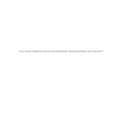
Your email address will not be published.
Required fields are marked
*
Comment
*