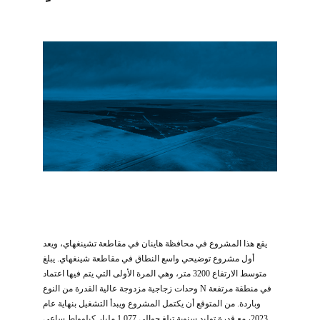
يقع هذا المشروع في محافظة هاينان في مقاطعة تشينغهاي، ويعد
أول مشروع توضيحي واسع النطاق في مقاطعة شينغهاي. يبلغ
متوسط الارتفاع 3200 متر، وهي المرة الأولى التي يتم فيها اعتماد
وحدات زجاجية مزدوجة عالية القدرة من النوع N في منطقة مرتفعة
وباردة. من المتوقع أن يكتمل المشروع ويبدأ التشغيل بنهاية عام
2023، مع قدرة توليد سنوية تبلغ حوالي 1.077 مليار كيلوواط ساعي.