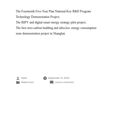
The Fourteenth Five-Year Plan National Key R&D Program
Technology Demonstration Project;
The BIPV and digital smart energy strategy pilot project;
The first zero-carbon building and ultra-low energy consumption
zone demonstration project in Shanghai.
Posted
Helen
September 12, 2025
by
Posted
on
Global Case
Leave a comment
in
Trinasolar
Shanghai
Global
Headquarters
BIPV
Project