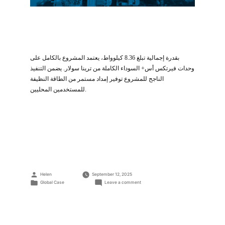
بقدرة إجمالية تبلغ 8.36 كيلوواط، يعتمد المشروع بالكامل على
وحدات فيرتكس أس+ السوداء الكاملة من ترينا سولار. يضمن التنفيذ
الناجح للمشروع توفير إمداد مستمر من الطاقة النظيفة
للمستخدمين المحليين.
Posted
Helen
September 12, 2025
by
Posted
on
Global Case
Leave a comment
مشروع
in
أسطح
سكنية
بقدرة
8.36