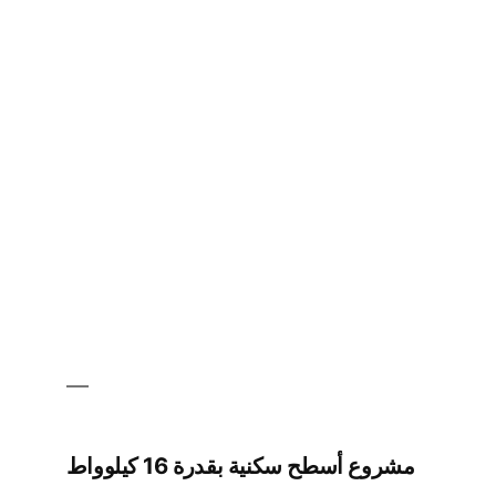
محطة
طاقة
شمسية
معيارية
بقدرة
50
ميجاواط
في
ووتوميرين
مشروع أسطح سكنية بقدرة 16 كيلوواط