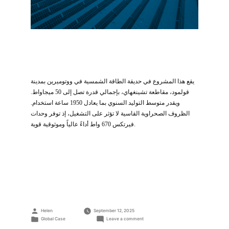
يقع هذا المشروع في حديقة الطاقة الشمسية في ووتوميرين بمدينة
قولمود، مقاطعة تشينغهاي، بإجمالي قدرة تصل إلى 50 ميجاواط.
ويقدر متوسط التوليد السنوي بما يعادل 1950 ساعة استخدام.
الظروف الصحراوية القاسية لا تؤثر على التشغيل، إذ توفر وحدات
فيرتكس 670 واط أداءً عالياً وموثوقية قوية.
Posted
Helen
September 12, 2025
by
Posted
on
Global Case
Leave a comment
مشروع
in