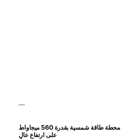
طاقة
شمسية
لتحلية
مياه
البحر
بقدرة
45.5
ميجاواط
محطة طاقة شمسية بقدرة 560 ميجاواط
على ارتفاع عالٍ