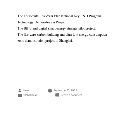
The Fourteenth Five-Year Plan National Key R&D Program
Technology Demonstration Project;
The BIPV and digital smart energy strategy pilot project;
The first zero-carbon building and ultra-low energy consumption
zone demonstration project in Shanghai.
Posted
Helen
September 12, 2025
by
Posted
on
Global Case
Leave a comment
in
Trinasolar
Shanghai
Global
Headquarters
BIPV
Project