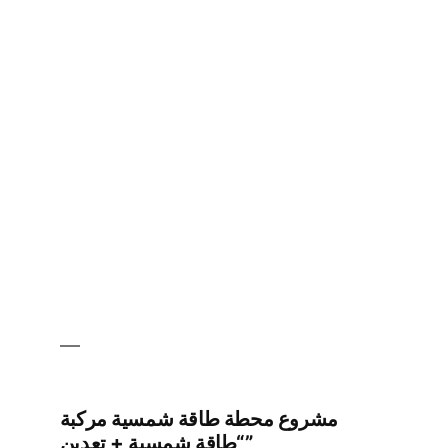
محطة
طاقة
شمسية
بقدرة
2.3
ميجاواط
مشروع محطة طاقة شمسية مركبة
“طاقة شمسية + تعدين”