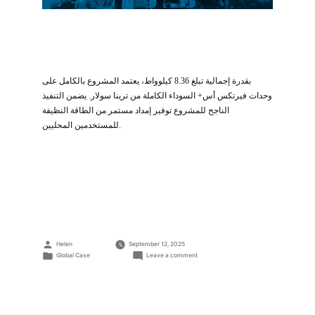
بقدرة إجمالية تبلغ 8.36 كيلوواط، يعتمد المشروع بالكامل على
وحدات فيرتكس أس+ السوداء الكاملة من ترينا سولار. يضمن التنفيذ
الناجح للمشروع توفير إمداد مستمر من الطاقة النظيفة
للمستخدمين المحليين.
Posted
Helen
September 12, 2025
by
Posted
on
Global Case
Leave a comment
مشروع
in
أسطح
سكنية
بقدرة
8.36