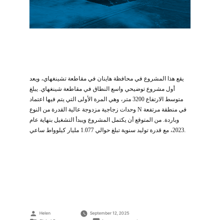
يقع هذا المشروع في محافظة هاينان في مقاطعة تشينغهاي، ويعد
أول مشروع توضيحي واسع النطاق في مقاطعة شينغهاي. يبلغ
متوسط الارتفاع 3200 متر، وهي المرة الأولى التي يتم فيها اعتماد
وحدات زجاجية مزدوجة عالية القدرة من النوع N في منطقة مرتفعة
وباردة. من المتوقع أن يكتمل المشروع ويبدأ التشغيل بنهاية عام
2023، مع قدرة توليد سنوية تبلغ حوالي 1.077 مليار كيلوواط ساعي.
Posted
Helen
September 12, 2025