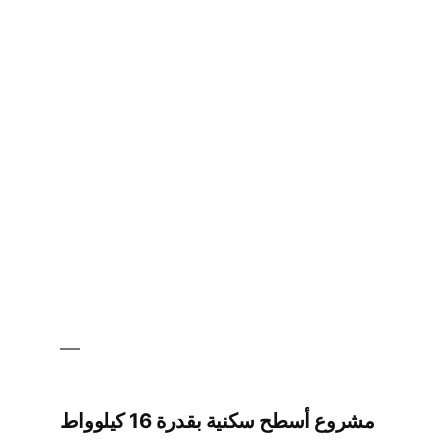
(Qinghai)
Photovoltaic
Co.,
Ltd.
Office
Building
BIPV
Project
مشروع أسطح سكنية بقدرة 16 كيلوواط