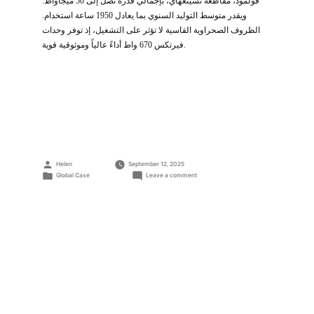
قولمود، مقاطعة تشينغهاي، بإجمالي قدرة تصل إلى 50 ميجاواط.
ويقدر متوسط التوليد السنوي بما يعادل 1950 ساعة استخدام.
الظروف الصحراوية القاسية لا تؤثر على التشغيل، إذ توفر وحدات
فيرتكس 670 واط أداءً عالياً وموثوقية قوية.
Posted
Helen
September 12, 2025
by
Posted
on
Global Case
Leave a comment
مشروع
in
محطة
طاقة
شمسية
معيارية
بقدرة
50
ميجاواط
في
ووتوميرين