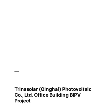
of
Photovoltaic
Science
and
Technology
BIPV
Project
Trinasolar (Qinghai) Photovoltaic
Co., Ltd. Office Building BIPV
Project