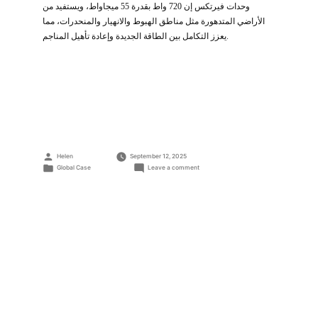
وحدات فيرتكس إن 720 واط بقدرة 55 ميجاواط، ويستفيد من
الأراضي المتدهورة مثل مناطق الهبوط والانهيار والمنحدرات، مما
يعزز التكامل بين الطاقة الجديدة وإعادة تأهيل المناجم.
Posted
Helen
September 12, 2025
by
Posted
on
Global Case
Leave a comment
مشروع
in
محطة
طاقة
شمسية
مركبة
“طاقة
شمسية
+
تعدين”