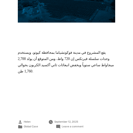
يقع المشروع في مدينة فوكوتشياما بمحافظة كيوتو، ويستخدم
وحدات سلسلة فيرتكس إن 720 واط، ومن المتوقع أن يولد 2,700
ميجاواط ساعي سنوياً ويخفض انبعاثات ثاني أكسيد الكربون بحوالي
1,760 طن.
Posted
Helen
September 12, 2025
by
Posted
on
Global Case
Leave a comment
مشروع
in