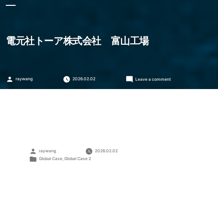
電元社トーア株式会社 富山工場
Posted
on
raywang
2026.02.02
Leave a comment
by
電
元
社
ト
ー
ア
株
式
会
Posted
raywang
2026.02.02
社
by
Posted
Global Case
,
Global Case 2
富
in
山
工
場