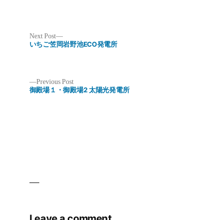
Next
Next Post
post:
いちご笠岡岩野池ECO発電所
Previous
Previous Post
post:
御殿場１・御殿場2 太陽光発電所
Post
navigation
Leave a comment