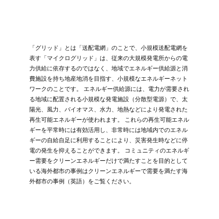
「グリッド」とは「送配電網」のことで、小規模送配電網を
表す「マイクログリッド」は、従来の大規模発電所からの電
力供給に依存するのではなく、地域でエネルギー供給源と消
費施設を持ち地産地消を目指す、小規模なエネルギーネット
ワークのことです。 エネルギー供給源には、電力が需要され
る地域に配置される小規模な発電施設（分散型電源）で、太
陽光、風力、バイオマス、水力、地熱などにより発電された
再生可能エネルギーが使われます。 これらの再生可能エネル
ギーを平常時には有効活用し、非常時には地域内でのエネル
ギーの自給自足に利用することにより、災害発生時などに停
電の発生を抑えることができます。 コミュニティのエネルギ
ー需要をクリーンエネルギーだけで満たすことを目的として
いる海外都市の事例はクリーンエネルギーで需要を満たす海
外都市の事例（英語）をご覧ください。