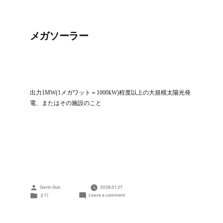
メガソーラー
出力1MW(1メガワット＝1000kW)程度以上の大規模太陽光発
電、またはその施設のこと
Posted
Gavin Guo
2026.01.27
by
Posted
on
ま行
Leave a comment
in
メ
ガ
ソ