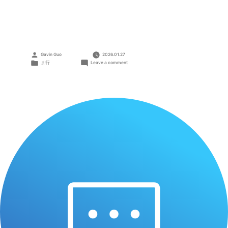
Posted
Gavin Guo
2026.01.27
by
Posted
on
ま行
Leave a comment
in
モ
ニ
タ
ー