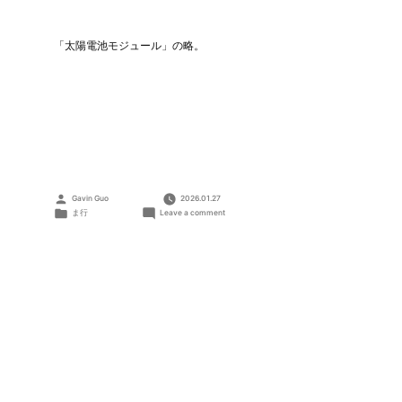
「太陽電池モジュール」の略。
Posted
Gavin Guo
2026.01.27
by
Posted
on
ま行
Leave a comment
in
モ
ジ
ュ
ー
ル