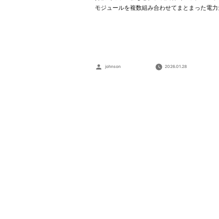
モジュールを複数組み合わせてまとまった電力
Posted
johnson
2026.01.28
by