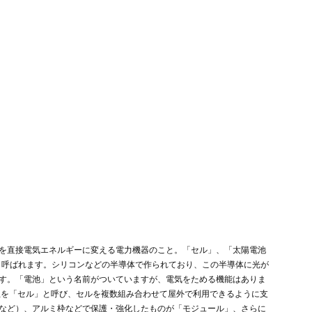
を直接電気エネルギーに変える電力機器のこと。「セル」、「太陽電池
も呼ばれます。シリコンなどの半導体で作られており、この半導体に光が
す。「電池」という名前がついていますが、電気をためる機能はありま
位を「セル」と呼び、セルを複数組み合わせて屋外で利用できるように支
など）、アルミ枠などで保護・強化したものが「モジュール」、さらに