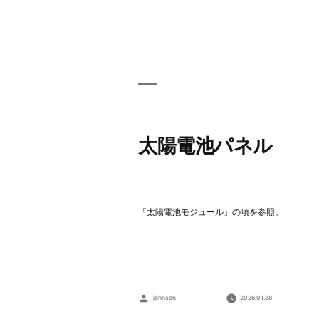
太陽電池パネル
「太陽電池モジュール」の項を参照。
Posted
johnson
2026.01.28
by