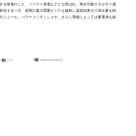
する発電のこと。ソーラー発電などとも呼ばれ、再生可能エネルギー源
変化する一方、昼間の電力需要ピークを緩和し温室効果ガス排出量を削
モジュール、パワーコンディショナ、さらに用途によっては蓄電池も組
Posted
on
た行
Leave a comment
in
太
陽
光
発
電