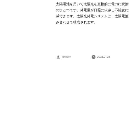
太陽電池を用いて太陽光を直接的に電力に変換
のひとつです。発電量が日照に依存し不随意に
減できます。太陽光発電システムは、太陽電池
み合わせて構成されます。
Posted
johnson
2026.01.28
by