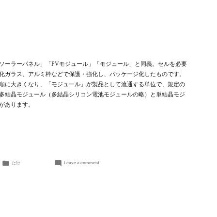
ソーラーパネル」「PVモジュール」「モジュール」と同義。セルを必要
化ガラス、アルミ枠などで保護・強化し、パッケージ化したものです。
順に大きくなり、「モジュール」が製品として流通する単位で、規定の
多結晶モジュール（多結晶シリコン電池モジュールの略）と単結晶モジ
があります。
Posted
on
た行
Leave a comment
in
太
陽
電
池
モ
ジ
ュ