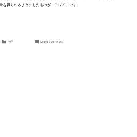
量を得られるようにしたものが「アレイ」です。
Posted
on
た行
Leave a comment
in
太
陽
電
池