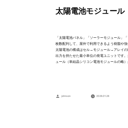
太陽電池モジュール
「太陽電池パネル」「ソーラーモジュール」「
枚数配列して、屋外で利用できるよう樹脂や強
太陽電池の構成はセル→モジュール→アレイの
出力を持たせた最小単位の発電ユニットです。
ュール（単結晶シリコン電池モジュールの略）
Posted
johnson
2026.01.28
by