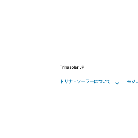
Skip
to
content
Trinasolar JP
トリナ・ソーラーについて
モジ