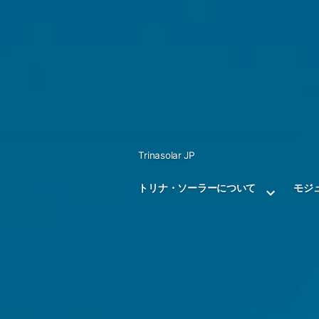
Skip
to
content
Trinasolar JP
トリナ・ソーラーについて
モジ