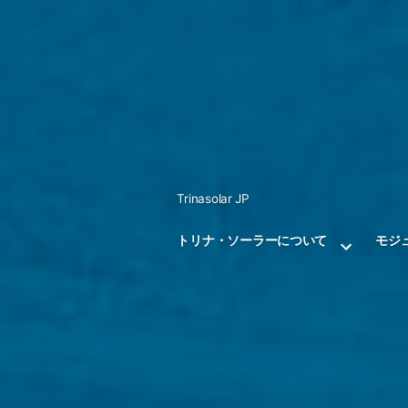
Skip
to
content
Trinasolar JP
トリナ・ソーラーについて
モジ