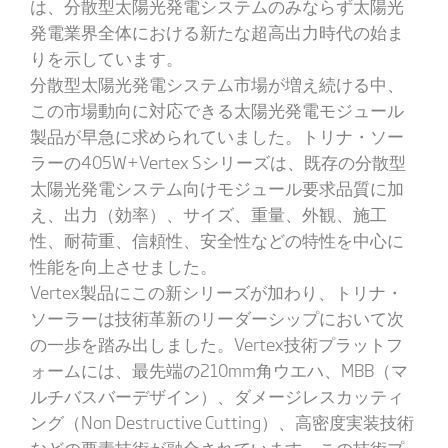
は、分散型太陽光発電システムのみならず太陽光
発電業界全体における新たな超高出力時代の始ま
りを示しています。
分散型太陽光発電システム市場が増え続ける中、
この市場動向に対応できる太陽光発電モジュール
製品が早急に求められていました。トリナ・ソー
ラーの405W+Vertex Sシリーズは、既存の分散型
太陽光発電システム向けモジュール要求品質に加
え、出力（効率）、サイズ、重量、外観、施工
性、耐荷重、信頼性、安全性などの特性を中心に
性能を向上させました。
Vertex製品にこの新シリーズが加わり、トリナ・
ソーラーは技術革新のリーダーシップにおいて次
の一歩を踏み出しました。Vertex技術プラットフ
ォームには、最先端の210mm角ウエハ、MBB（マ
ルチバスバーデザイン）、ダメージレスカッティ
ング（Non Destructive Cutting）、高密度実装技術
などの要素技術が融合されています。この技術プ