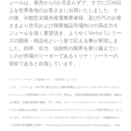
ュールは、発売から6か月足らずで、すでに2GW以
上を世界各地のお客さまに出荷いたしました。そ
の後、分散型太陽光発電事業者様、及びEPCのお客
さまより住宅および商業施設市場向けの高出力モ
ジュールを強く要望頂き、ようやくVertex Sシリー
ズの開発・商品化という形で応える事が実現しま
した。効率、出力、信頼性の限界を乗り越えてい
くのが市場のリーダーであるトリナ・ソーラーの
宿命であると自負しています。」
▽トリナ・ソーラー（SH証券コード：688599）について
トリナ・ソーラーは、1997年に創立された太陽光発電およびスマートエネルギーのトータルソ
リューションの世界有数のプロバイダーです。同社は、太陽光発電関連製品の研究開発、製造お
よび販売、太陽光発電所の開発、EPC、O&M、スマートマイクログリッド、マルチエネルギーシ
ステムの開発および販売、ならびにエネルギークラウドプラットフォームの運営管理をおこなっ
ています。2018年にトリナ・ソーラーはエネルギーのIoTブランドを立ち上げ、中国国内外のト
ップ企業や研究機関と共同で、Trina Energy IoT Industrial Development Allianceを設立し、New