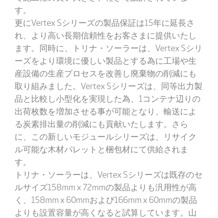
す。
更にVertex Sシリーズの製品保証は15年に延長さ
れ、より高い長期信頼性をお客さまに提供いたし
ます。同時に、トリナ・ソーラーは、Vertex Sシリ
ーズをより環境に優しい製品とする為に工場や生
産設備の生産プロセスを改善し廃棄物の削減にも
取り組みました。Vertex Sシリーズは、同等出力製
品と比較し小型化を実現した為、1コンテナ辺りの
出荷枚数を増加させる事が可能となり、輸送によ
る炭素排出量の削減にも貢献いたします。さら
に、この新しいモジュールシリーズは、リサイク
ル可能な木材パレットと梱包材にて供給されま
す。
トリナ・ソーラーは、Vertex Sシリーズは既存のセ
ルサイズ158mm x 72mmの製品よりも汎用性が高
く、158mm x 60mmおよび166mm x 60mmの製品
よりも設置容量が高くなると試算しています。山