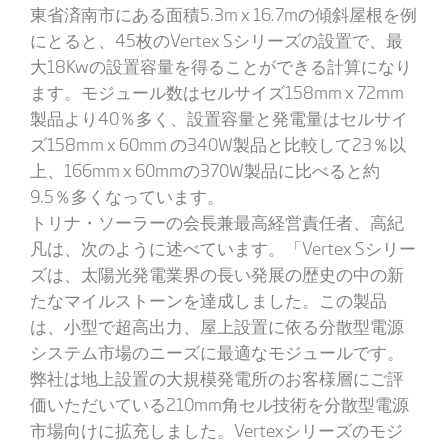
東省済南市にある面積5.3m x 16.7mの傾斜屋根を例
にとると、45枚のVertex Sシリーズの設置で、最
大18Kwの設置容量を得ることができる計算になり
ます。モジュール数はセルサイズ158mm x 72mm
製品より40％多く、設置容量と発電量はセルサイ
ズ158mm x 60mm の340W製品と比較して23％以
上、166mm x 60mmの370W製品に比べると約
9.5％多くなっています。
トリナ・ソーラーの会長兼最高経営責任者、高紀
凡は、次のように述べています。「Vertex Sシリー
ズは、太陽光発電業界の長い発展の歴史の中の新
たなマイルストーンを達成しました。この製品
は、小型で超高出力、屋上設置に依る分散型電源
システム市場のニーズに最適なモジュールです。
弊社は地上設置の大規模発電所のお客様層にご評
価いただいている210mm角セル技術を分散型電源
市場向けに拡充しました。Vertexシリーズのモジ