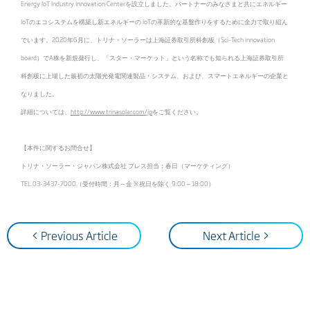
Energy IoT Industry Innovation Centerを設立しました。パートナーのみなさまと共にエネルギー
IoTのエコシステムを構築し新エネルギーの IoTの革新的な基盤作りをするために全力で取り組ん
でいます。2020年6月に、トリナ・ソーラーは上海証券取引所科創板（Sci-Tech innovation
board）でA株を新規発行し、「スター・マーケット」という名称でも知られる上海証券取引所
科創板に上場した最初の太陽光発電関連製品・システム、および、スマートエネルギーの企業と
なりました。
詳細については、
http://www.trinasolar.com/jp
をご覧ください。
【本件に関するお問合せ】
トリナ・ソーラー・ジャパン株式会社 プレス担当：春日（マーケティング）
TEL.03-3437-7000（受付時間：月～金 ※祝日を除く 9:00～18:00）
< Previous Article
Next Article >