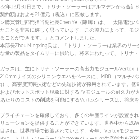
2022年12月31日まで、トリナ・ソーラーはアルマデンから合計
契約額はおよそ21億元（税込）に匹敵します。
購買管理部門担当副社長Chen Ye（陳 曄）は、「太陽電池
たことを非常に嬉しく思っています。この協力によって、モジ
応えることができます。」とコメントしました。
部長Zhou Mingxing氏は、「トリナ・ソーラーは業界の
な量の製品をタイムリーに供給し、将来にわたって、トリナ・
ガラスは、主にトリナ・ソーラーの高出力モジュールVertex
には210mmサイズのシリコンウエハをベースに、MBB （マル
Cell Cutting）、高密度実装技術などの先端技術が採用されてい
およびホットスポット現象に対するPVモジュールの耐久力が
あたりのコストの削減を可能にするVertexシリーズは、将
全なサプライチェーンを確保しており、多くの生産ラインが設置さ
リューションを提供することができています。世界中から2G
く注目され、世界市場で歓迎されています。今年、Vertexモジュ
、トリナ・ソーラーはVertexモジュールの生産能力を2021