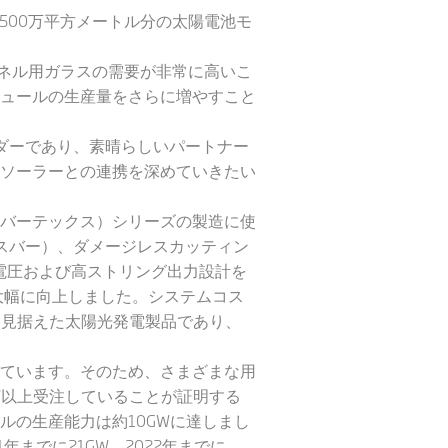
8500万平方メートル分の太陽電池モ
パネル用ガラスの需要が非常に高いこ
ュールの生産量をさらに増やすこと
リーダーであり、素晴らしいパートナー
ソーラーとの連携を深めていきたい
（バーテックス）シリーズの製造に使
チバスバー）、ダメージレスカッティン
ます。低電圧および高ストリング出力設計を
大幅に向上しました。システムコス
来を見据えた太陽光発電製品であり、
れています。そのため、さまざまな用
W以上受注していることが証明する
ールの生産能力は約10GWに達しまし
年までに21GW、2022年までに