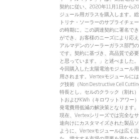
契約に従い、2020年11月1日から
ジュール用ガラスを購入します。総
トリナ・ソーラーのサプライチェーン
の時期に、この調達契約に署名でき
ができ​​、お客様のニーズにより
アルマデンのソーラーガラス部門の本
です。契約に基づき、高品質で必要
と思っています。」と述べました。
今回購入した太陽電池モジュール用
用されます。Vertexモジュール
グ技術（Non Destructive 
特長とし、セルのクラック（割れ）
トおよびKWh（キロワットアワー）
発電費用低減の解決策となります。
現在、Vertexシリーズでは完
途向けにカスタマイズされた製品ソ
ように、Vertexモジュールは広
た。増大する市場の需要を満たすために