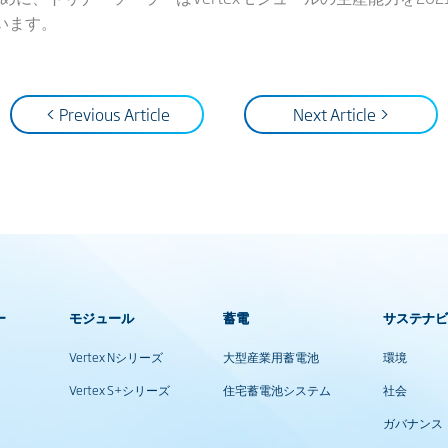
います。
< Previous Article
Next Article >
ー
モジュール
蓄電
サステナ
Vertex Nシリーズ
大型産業用蓄電池
環境
Vertex S+シリーズ
住宅蓄電池システム
社会
ガバナンス