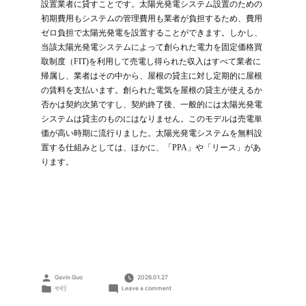
設置業者に貸すことです。太陽光発電システム設置のための
初期費用もシステムの管理費用も業者が負担するため、費用
ゼロ負担で太陽光発電を設置することができます。しかし、
当該太陽光発電システムによって創られた電力を固定価格買
取制度（FIT)を利用して売電し得られた収入はすべて業者に
帰属し、業者はその中から、屋根の貸主に対し定期的に屋根
の賃料を支払います。創られた電気を屋根の貸主が使えるか
否かは契約次第ですし、契約終了後、一般的には太陽光発電
システムは貸主のものにはなりません。このモデルは売電単
価が高い時期に流行りました。太陽光発電システムを無料設
置する仕組みとしては、ほかに、「PPA」や「リース」があ
ります。
Posted
Gavin Guo
2026.01.27
by
Posted
on
や行
Leave a comment
in
屋