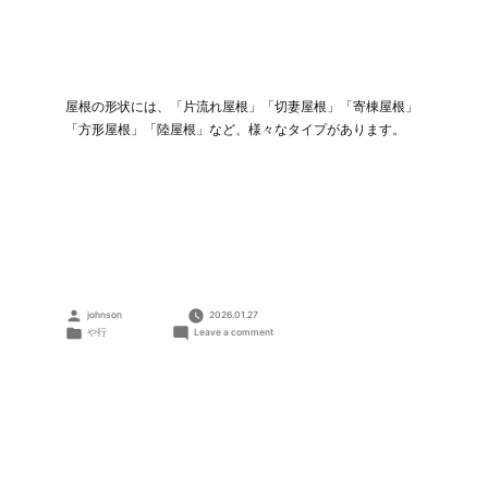
屋根の形状には、「片流れ屋根」「切妻屋根」「寄棟屋根」
「方形屋根」「陸屋根」など、様々なタイプがあります。
Posted
johnson
2026.01.27
by
Posted
on
や行
Leave a comment
in
屋
根
の
形
状