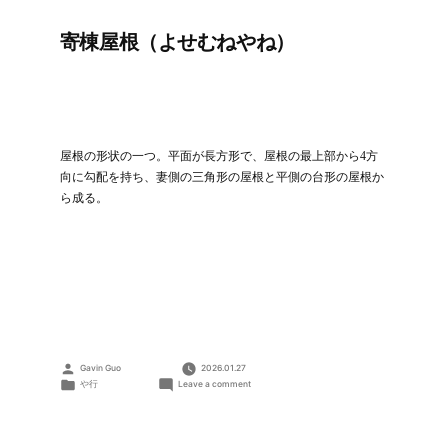
寄棟屋根（よせむねやね）
屋根の形状の一つ。平面が長方形で、屋根の最上部から4方
向に勾配を持ち、妻側の三角形の屋根と平側の台形の屋根か
ら成る。
Posted
Gavin Guo
2026.01.27
by
Posted
on
や行
Leave a comment
in
寄
棟
屋
根