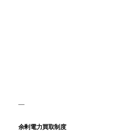
根
貸
し
余剰電力買取制度