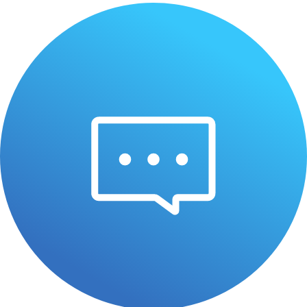
（よ
せ
む
ね
や
ね）