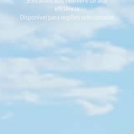
ESS avançado, flexível e de alta
eficiência
Disponível para regiões selecionadas